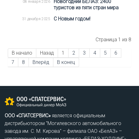
Новогодний БЕЛАЗ: 2400
08 января 2026
туристов из пяти стран мира
С Новым годом!
31 декабря 2025
Страница 1 из 8
В начало
Назад
1
2
3
4
5
6
7
8
Вперёд
В конец
ООО «СПАТСЕРВИС»
является официальным
дистрибьютором "Могилевского автомобильного
завода им. С. М. Кирова" – филиала ОАО «БелАЗ» –
управляющей компании холдинга «БЕЛАЗ-ХОЛДИНГ».