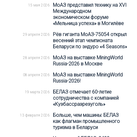
МоАЗ представил технику на XVI
15 мая 2026
Международном
экономическом форуме
«Мельница успеха» в Могилёве
Рёв гиганта МоАЗ-75054 открыл
29 апреля 2026
весенний этап чемпионата
Беларуси по эндуро «4 Seasons»
МоАЗ на выставке MiningWorld
28 апреля 2026
Russia-2026 в Москве
МоАЗ на выставке MiningWorld
08 апреля 2026
Russia-2026!
БЕЛАЗ отмечает 60-летие
19 марта 2026
сотрудничества с компанией
«Кузбассразрезуголь»
Больше, чем машины: БЕЛАЗ
13 февраля 2026
как флагман промышленного
туризма в Беларуси