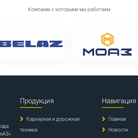
Компании с которыми мы работаем
Продукция
Навигация
Карьерная и дорожная
Главная
вода
техника
Новости
елАЗ»