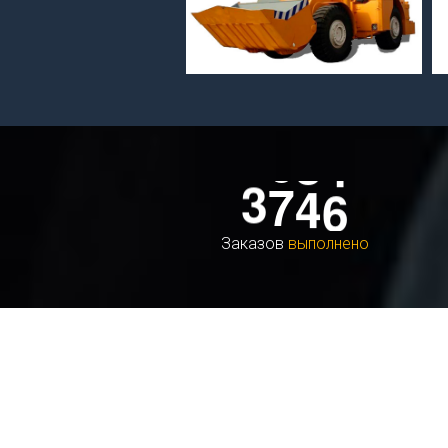
ПДМ МоАЗ-4055
3
7
4
6
Заказов
выполнено