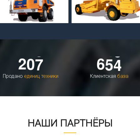
Самосвал-землевоз МоАЗ-75054
(МоАЗ-6014)
2
0
7
6
5
4
Продано
единиц техники
Клиентская
база
НАШИ ПАРТНЁРЫ