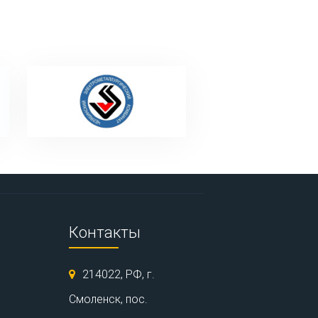
Контакты
214022, РФ, г.
Смоленск, пос.