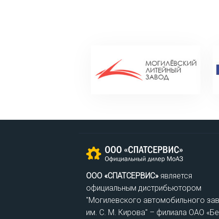
ООО «СПАТСЕРВИС»
является
официальным дистрибьютором
"Могилевского автомобильного за
им. С. М. Кирова" – филиала ОАО «Б