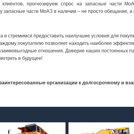
 клиентов, прогнозируем спрос на запасные части Мо
му запасные части МоАЗ в наличии – не просто обещание, а 
а и стремимся предоставить наилучшие условия для покупк
аждому покупателю позволяет находить наиболее эффекти
 взаимовыгодные отношения. Доверие наших постоянных па
мотреть в будущее!
 заинтересованные организации к долгосрочному и вз
МоАЗ-60148
МоАЗ-75054
Скрепер самоходный МоАЗ-60148