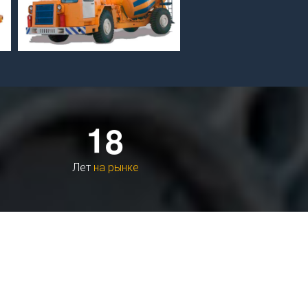
Автобетоносмеситель МоАЗ-75296
1
8
Лет
на рынке